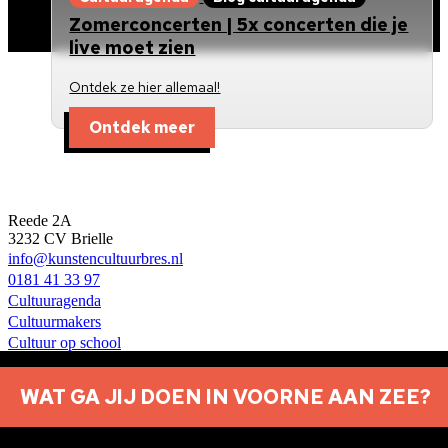
Zomerconcerten | 5x concerten die je
live moet zien
Ontdek ze hier allemaal!
Ontdek meer
Kunst en Cultuur Bres
Reede 2A
3232 CV Brielle
info@kunstencultuurbres.nl
0181 41 33 97
Cultuuragenda
Cultuurmakers
Cultuur op school
Over ons
Contact
WAT GA JIJ DOEN IN VOORNE AAN ZEE?
Nieuwsbrief aanmelden
Privacyverklaring