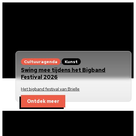
Cultuuragenda
Kunst
Swing mee tijdens het Bigband
Festival 2026
Het bigband festival van Brielle
Ontdek meer