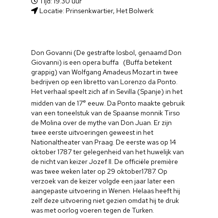
Tijd: 19.30 uur
Locatie: Prinsenkwartier, Het Bolwerk
Don Govanni (De gestrafte losbol, genaamd Don
Giovanni) is een opera buffa (Buffa betekent
grappig) van Wolfgang Amadeus Mozart in twee
bedrijven op een libretto van Lorenzo da Ponto.
Het verhaal speelt zich af in Sevilla (Spanje) in het
e
midden van de 17
eeuw. Da Ponto maakte gebruik
van een toneelstuk van de Spaanse monnik Tirso
de Molina over de mythe van Don Juan. Er zijn
twee eerste uitvoeringen geweest in het
Nationaltheater van Praag. De eerste was op 14
oktober 1787 ter gelegenheid van het huwelijk van
de nicht van keizer Jozef II. De officiële première
was twee weken later op 29 oktober1787. Op
verzoek van de keizer volgde een jaar later een
aangepaste uitvoering in Wenen. Helaas heeft hij
zelf deze uitvoering niet gezien omdat hij te druk
was met oorlog voeren tegen de Turken.