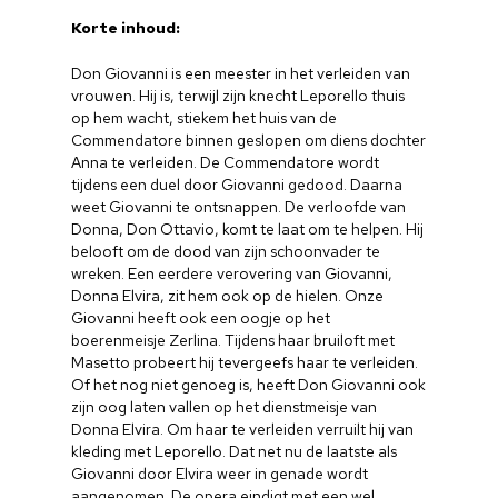
Korte inhoud:
Don Giovanni is een meester in het verleiden van
vrouwen. Hij is, terwijl zijn knecht Leporello thuis
op hem wacht, stiekem het huis van de
Commendatore binnen geslopen om diens dochter
Anna te verleiden. De Commendatore wordt
tijdens een duel door Giovanni gedood. Daarna
weet Giovanni te ontsnappen. De verloofde van
Donna, Don Ottavio, komt te laat om te helpen. Hij
belooft om de dood van zijn schoonvader te
wreken. Een eerdere verovering van Giovanni,
Donna Elvira, zit hem ook op de hielen. Onze
Giovanni heeft ook een oogje op het
boerenmeisje Zerlina. Tijdens haar bruiloft met
Masetto probeert hij tevergeefs haar te verleiden.
Of het nog niet genoeg is, heeft Don Giovanni ook
zijn oog laten vallen op het dienstmeisje van
Donna Elvira. Om haar te verleiden verruilt hij van
kleding met Leporello. Dat net nu de laatste als
Giovanni door Elvira weer in genade wordt
aangenomen. De opera eindigt met een wel