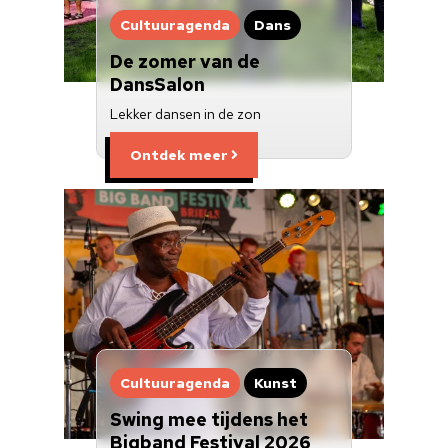
Cultuuragenda
Dans
De zomer van de
DansSalon
Lekker dansen in de zon
Ontdek meer
Cultuuragenda
Kunst
Swing mee tijdens het
Bigband Festival 2026