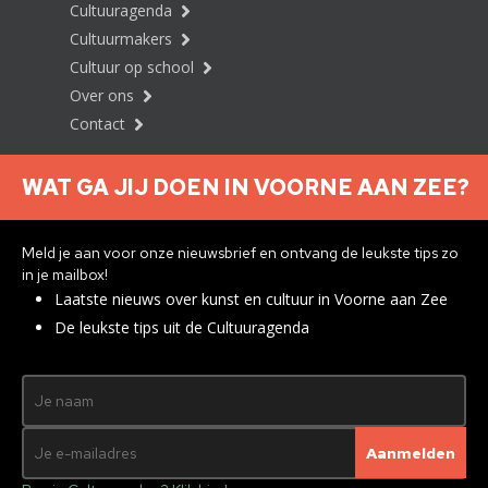
Cultuuragenda
Cultuurmakers
Cultuur op school
Over ons
Contact
WAT GA JIJ DOEN IN VOORNE AAN ZEE?
Nieuwsbrief aanmelden
Meld je aan voor onze nieuwsbrief en ontvang de leukste tips zo
in je mailbox!
Laatste nieuws over kunst en cultuur in Voorne aan Zee
Privacyverklaring
De leukste tips uit de Cultuuragenda
© 2026 Brielle
Met ♥︎ gemaakt:
webdesign