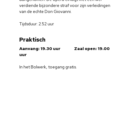
verdiende bijzondere straf voor zijn verleidingen
van de echte Don Giovanni.
Tijdsduur: 2.52 uur
Praktisch
Aanvang: 19.30 uur Zaal open: 19.00
uur
In het Bolwerk, toegang gratis.
Home
Cultuuragenda
Voor cultuurmake
Cultuur op school
Cultuuraanbieder