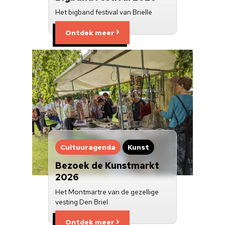
Het bigband festival van Brielle
Ontdek meer
Cultuuragenda
Kunst
Bezoek de Kunstmarkt
2026
Het Montmartre van de gezellige
vesting Den Briel
Ontdek meer