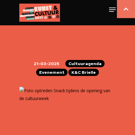
21-03-2025
Cultuuragenda
Evenement
K&C Brielle