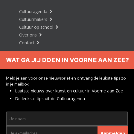
Cultuuragenda
Cultuurmakers
Cultuur op school
Over ons
Contact
WAT GA JIJ DOEN IN VOORNE AAN ZEE?
Nieuwsbrief aanmelden
Meld je aan voor onze nieuwsbrief en ontvang de leukste tips zo
in je mailbox!
Laatste nieuws over kunst en cultuur in Voorne aan Zee
Privacyverklaring
De leukste tips uit de Cultuuragenda