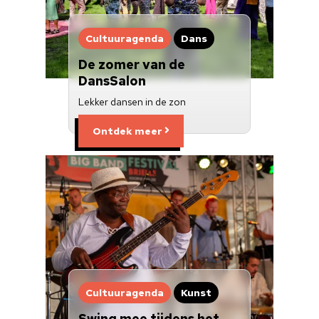
Cultuuragenda
Dans
De zomer van de
DansSalon
Lekker dansen in de zon
Ontdek meer
Cultuuragenda
Kunst
Swing mee tijdens het