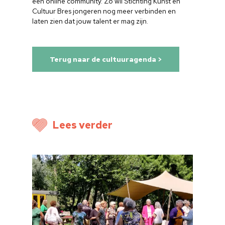
een online community. Zo wil Stichting Kunst en
Cultuur Bres jongeren nog meer verbinden en
laten zien dat jouw talent er mag zijn.
Home
Cultuuragenda
Terug naar de cultuuragenda >
Voor cultuurmake
Cultuur op school
Cultuuraanbieder
Lees verder
Over ons
Nieuwsbrief
Doneren