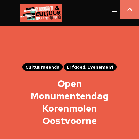
Cultuuragenda
Erfgoed, Evenement
Open
Monumentendag
Korenmolen
Oostvoorne