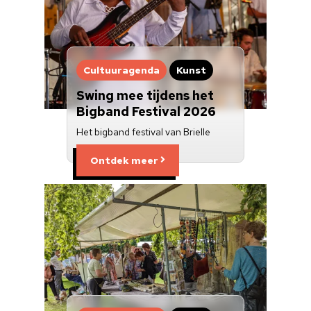
Cultuur op school
Cultuuraanbieder
Over ons
Cultuuragenda
Kunst
Nieuwsbrief
Swing mee tijdens het
Bigband Festival 2026
Doneren
Het bigband festival van Brielle
Ontdek meer