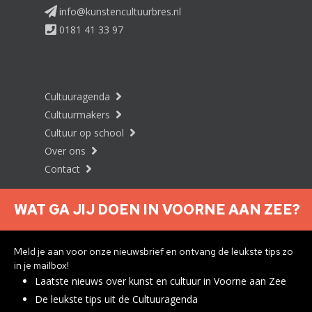
info@kunstencultuurbres.nl
0181 41 33 97
Cultuuragenda
Cultuurmakers
Cultuur op school
Over ons
Contact
WAT GA JIJ DOEN IN VOORNE AAN ZEE?
Nieuwsbrief aanmelden
Meld je aan voor onze nieuwsbrief en ontvang de leukste tips zo
in je mailbox!
Laatste nieuws over kunst en cultuur in Voorne aan Zee
Privacyverklaring
De leukste tips uit de Cultuuragenda