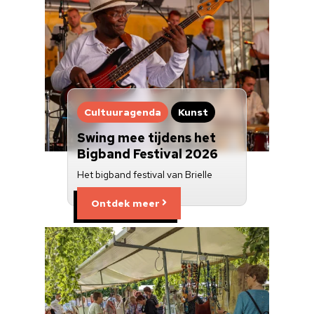
Cultuur op school
Cultuuraanbieder
Over ons
Nieuwsbrief
Cultuuragenda
Kunst
Swing mee tijdens het
Doneren
Bigband Festival 2026
Het bigband festival van Brielle
Ontdek meer