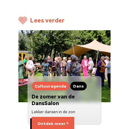
Voor cultuurmake
Lees verder
Cultuur op school
Cultuuraanbieder
Over ons
Nieuwsbrief
Doneren
Cultuuragenda
Dans
De zomer van de
DansSalon
Lekker dansen in de zon
Ontdek meer