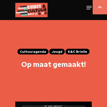
Cultuuragenda
Jeugd
K&C Brielle
Op maat gemaakt!