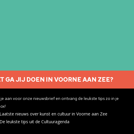
T GA JIJ DOEN IN VOORNE AAN ZEE?
Nieuwsbrief aanmelden
je aan voor onze nieuwsbrief en ontvang de leukste tips zo in je
ox!
Laatste nieuws over kunst en cultuur in Voorne aan Zee
ivacyverklaring
De leukste tips uit de Cultuuragenda