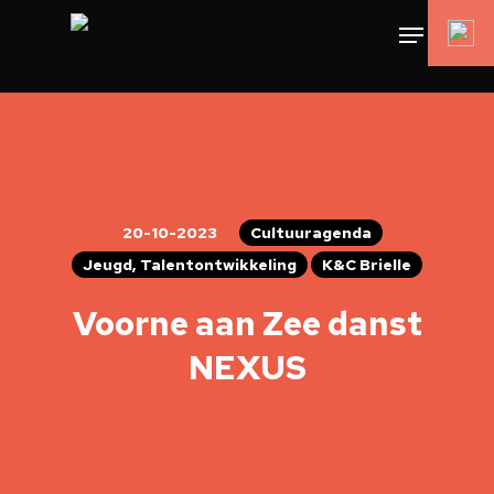
20-10-2023
Cultuuragenda
Jeugd, Talentontwikkeling
K&C Brielle
Voorne aan Zee danst
NEXUS