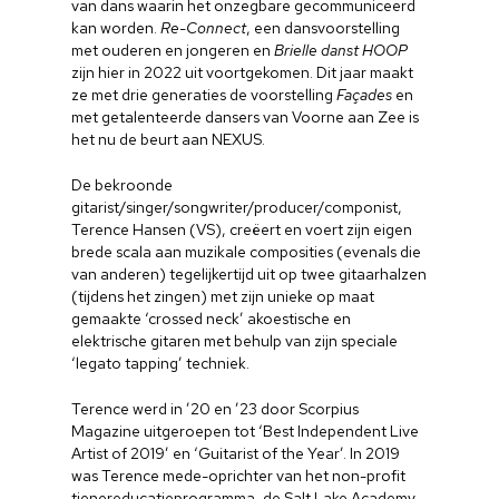
van dans waarin het onzegbare gecommuniceerd
kan worden.
Re-Connect
, een dansvoorstelling
met ouderen en jongeren en
Brielle danst HOOP
zijn hier in 2022 uit voortgekomen. Dit jaar maakt
ze met drie generaties de voorstelling
Façades
en
met getalenteerde dansers van Voorne aan Zee is
het nu de beurt aan NEXUS.
Home
De bekroonde
Cultuuragenda
gitarist/singer/songwriter/producer/componist,
Terence Hansen (VS), creëert en voert zijn eigen
Voor cultuurmake
brede scala aan muzikale composities (evenals die
van anderen) tegelijkertijd uit op twee gitaarhalzen
Cultuur op school
(tijdens het zingen) met zijn unieke op maat
gemaakte ‘crossed neck’ akoestische en
elektrische gitaren met behulp van zijn speciale
Cultuuraanbieder
‘legato tapping’ techniek.
Over ons
Terence werd in ’20 en ’23 door Scorpius
Magazine uitgeroepen tot ‘Best Independent Live
Nieuwsbrief
Artist of 2019’ en ‘Guitarist of the Year’. In 2019
was Terence mede-oprichter van het non-profit
tienereducatieprogramma, de Salt Lake Academy