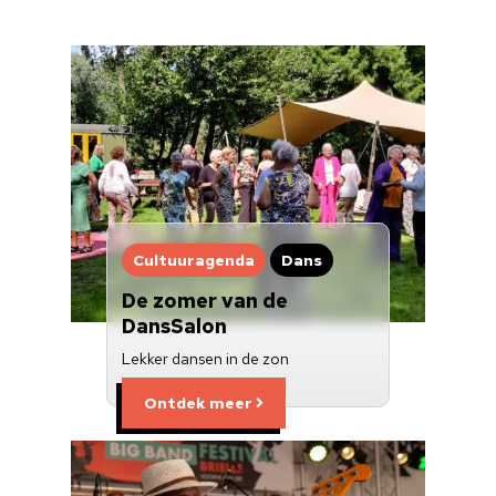
Cultuuragenda
Dans
De zomer van de
DansSalon
Lekker dansen in de zon
Ontdek meer