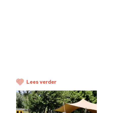
Home
Lees verder
Cultuuragenda
Voor cultuurmake
Cultuur op school