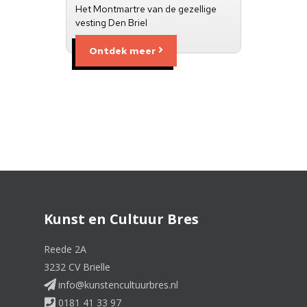
Het Montmartre van de gezellige
vesting Den Briel
Ontdek meer
Kunst en Cultuur Bres
Reede 2A
3232 CV Brielle
info@kunstencultuurbres.nl
0181 41 33 97