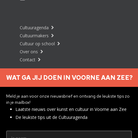
Cultuuragenda
Cultuurmakers
Cultuur op school
Over ons
Contact
WAT GA JIJ DOEN IN VOORNE AAN ZEE?
Nieuwsbrief aanmelden
Meld je aan voor onze nieuwsbrief en ontvang de leukste tips zo
in je mailbox!
Laatste nieuws over kunst en cultuur in Voorne aan Zee
Privacyverklaring
De leukste tips uit de Cultuuragenda