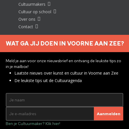
Cultuurmakers
Cultuur op school
Over ons
Contact
WAT GA JIJ DOEN IN VOORNE AAN ZEE?
Nieuwsbrief aanmelden
Meld je aan voor onze nieuwsbrief en ontvang de leukste tips zo
in je mailbox!
Laatste nieuws over kunst en cultuur in Voorne aan Zee
Privacyverklaring
De leukste tips uit de Cultuuragenda
© 2026 Brielle
Met ♥︎ gemaakt:
webdesign
agency Brendly
&
Mad Pack
Ben je Cultuurmaker? Klik hier!