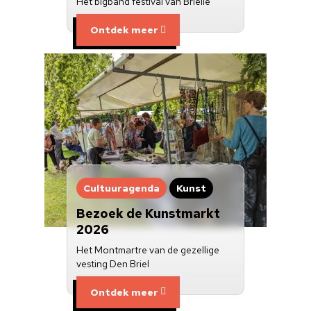
Het bigband festival van Brielle
Ontdek meer
Cultuuragenda
Kunst
Bezoek de Kunstmarkt
2026
Het Montmartre van de gezellige
vesting Den Briel
Ontdek meer