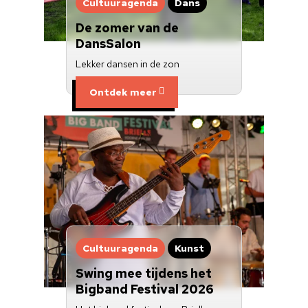
Cultuuragenda
Dans
Over ons
De zomer van de
Nieuwsbrief
DansSalon
Lekker dansen in de zon
Doneren
Ontdek meer
Cultuuragenda
Kunst
Swing mee tijdens het
Bigband Festival 2026