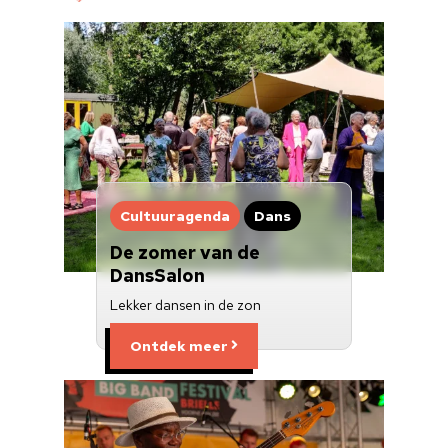
Cultuur op school
Cultuuraanbieder
Over ons
Nieuwsbrief
Doneren
Cultuuragenda
Dans
De zomer van de
DansSalon
Lekker dansen in de zon
Ontdek meer