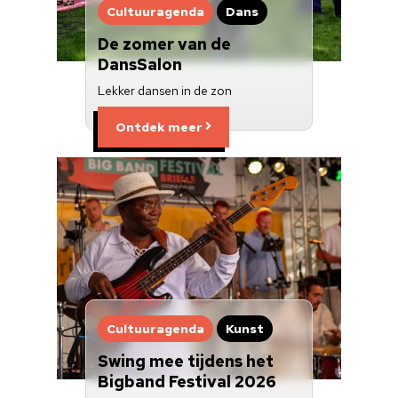
Cultuuragenda
Dans
Over ons
De zomer van de
Nieuwsbrief
DansSalon
Lekker dansen in de zon
Doneren
Ontdek meer
Cultuuragenda
Kunst
Swing mee tijdens het
Bigband Festival 2026