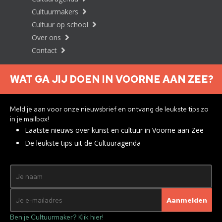
Cultuurmakers
Cultuur op school
Over ons
Contact
WAT GA JIJ DOEN IN VOORNE AAN ZEE?
Nieuwsbrief aanmelden
Meld je aan voor onze nieuwsbrief en ontvang de leukste tips zo
in je mailbox!
Laatste nieuws over kunst en cultuur in Voorne aan Zee
Privacyverklaring
De leukste tips uit de Cultuuragenda
© 2026 Brielle
Met ♥︎ gemaakt:
webdesign
agency Brendly
&
Mad Pack
Ben je Cultuurmaker? Klik hier!