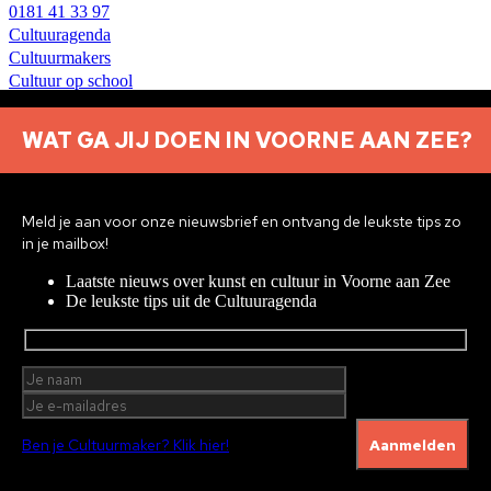
0181 41 33 97
Cultuuragenda
Cultuurmakers
Cultuur op school
Over ons
Contact
WAT GA JIJ DOEN IN VOORNE AAN ZEE?
Nieuwsbrief aanmelden
Privacyverklaring
Meld je aan voor onze nieuwsbrief en ontvang de leukste tips zo
© 2026 Brielle
Met ♥︎ gemaakt:
webdesign agency Brendly
&
Mad
in je mailbox!
Pack
Laatste nieuws over kunst en cultuur in Voorne aan Zee
Home
De leukste tips uit de Cultuuragenda
Cultuuragenda
Voor cultuurmakers
Cultuur op school
Cultuuraanbieders
Over ons
Nieuwsbrief
Ben je Cultuurmaker? Klik hier!
Doneren