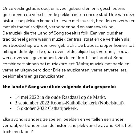
Onze vestingstad is oud, er is veel gebeurd en er is geschiedenis
geschreven op verschillende plekken in- en om de stad. Drie van deze
historische plekken komen tot leven met muziek, beelden en verhalen
met als thema’s vrijheid, verbondenheid en samenwerking.
De muziek die the Land of Song speelt is folk. Een van oudsher
traditioneel genre waarin muziek centraal staat en de verhalen als
een boodschap worden overgebracht. De boodschappen komen tot
uiting in de liedjes die gaan over liefde, blijdschap, verdriet, trouw,
werk, overspel, gezondheid, ziekte en dood. The Land of Song
combineert binnen het muziekproject Réalta; muziek met beeld en
verhalen uitgevoerd door Brielse muzikanten, verhalenvertellers,
beeldmakers en gastmuzikanten.
the land of Song wordt de volgende data gespeeld:
14 mei 2022 in de oude Raadzaal op de Markt.
3 september 2022 Rooms-Katholieke kerk (Nobelstraat).
15 oktober 2022 Catharijnekerk.
Elke avond is anders; ze spelen, beelden en vertellen een ander
verhaal, verbonden aan de historische plek van die avond. Of is het
toch een fabel?