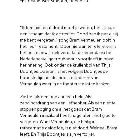
Locatie: BREStheater, Reede 2a
“Ik ben niet echt dood moet je weten, het is maar
een lichaam dat ik achterliet. Dood ben ik pas als jij
me bent vergeten,” zong Bram Vermeulen ooit in
het lied ‘Testament’. Door hieraan te refereren, is
het beste bewijs geleverd dat de legendarische
Nederlandstalige troubadour voortleeft in onze
herinnering. Ook onder de krullenbol van Thijs
Boontjes. Daarom is het volgens Boontjes de
hoogste tijd om de mooiste liederen van
Vermeulen weer in de theaters te laten klinken.
Zie het als een ode aan een held. Als
zendingsdrang van een liefhebber. Als een niet te
stoppen poging om al het goeds dat Bram
Vermeulen muzikaal heeft nagelaten, niet glad te
vergeten. Want Vermeulen, die heilig in
reïncarnatie geloofde, is niet dood. Welnee, Bram
leeft. En Thijs Boontjes is zijn vertolker.