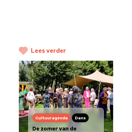
Cultuuragenda
Voor cultuurmake
Cultuur op school
Cultuuraanbieder
Lees verder
Over ons
Nieuwsbrief
Doneren
Cultuuragenda
Dans
De zomer van de