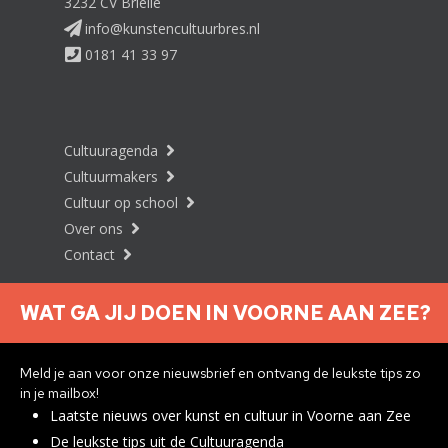
3232 CV Brielle
info@kunstencultuurbres.nl
0181 41 33 97
Cultuuragenda
Cultuurmakers
Cultuur op school
Over ons
Contact
WAT GA JIJ DOEN IN VOORNE AAN ZEE?
Nieuwsbrief aanmelden
Meld je aan voor onze nieuwsbrief en ontvang de leukste tips zo
in je mailbox!
Laatste nieuws over kunst en cultuur in Voorne aan Zee
Privacyverklaring
De leukste tips uit de Cultuuragenda