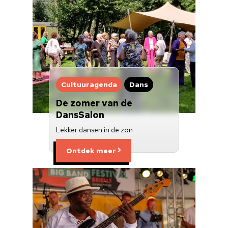
Cultuuragenda
Dans
De zomer van de
DansSalon
Lekker dansen in de zon
Ontdek meer