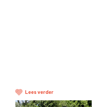
Home
Cultuuragenda
Voor cultuurmake
Cultuur op school
Cultuuraanbieder
Over ons
Nieuwsbrief
Lees verder
Doneren