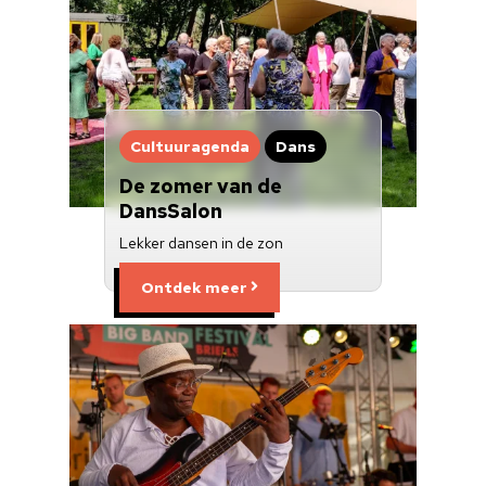
Cultuuragenda
Dans
De zomer van de
DansSalon
Lekker dansen in de zon
Ontdek meer