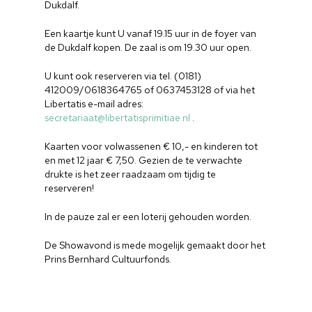
Dukdalf.
Een kaartje kunt U vanaf 19.15 uur in de foyer van
de Dukdalf kopen. De zaal is om 19.30 uur open.
U kunt ook reserveren via tel. (0181)
412009/0618364765 of 0637453128 of via het
Libertatis e-mail adres:
secretariaat@libertatisprimitiae.nl
.
Kaarten voor volwassenen € 10,- en kinderen tot
en met 12 jaar € 7,50. Gezien de te verwachte
drukte is het zeer raadzaam om tijdig te
reserveren!
Home
In de pauze zal er een loterij gehouden worden.
Cultuuragenda
De Showavond is mede mogelijk gemaakt door het
Prins Bernhard Cultuurfonds.
Voor cultuurmake
Cultuur op school