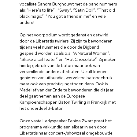
vocaliste Sandra Burghouwt met de band nummers
als: “Here’s to life”, “Sway”, “Satin Doll”, “That old
black magic”, “You got a friend in me” en vele
andere!
Op het voorpodium wordt gedanst en getwirld
door de Libertatis twirlers. Zij zijn te bewonderen
tijdens veel nummers die door de Bigband
gespeeld worden zoals o.a. “A Natural Woman”,
“Shake a tail feater” en “Hot Chocolate”. Zij maken
hierbij gebruik van de baton maar ook van
verschillende andere attributen. U zult kunnen
genieten van uitbundig, wervelend batongebruik
maar ook van prachtig ingetogen dans. Ook is
Madelief van der Ende te bewonderen die dit jaar
deel gaat nemen aan de Europese
Kampioenschappen Baton Twirling in Frankrijk met
het onderdeel 3-baton.
Onze vaste Ladyspeaker Fanina Zwart praat het
programma vakkundig aan elkaar in een door
Libertatis naar concert-/showzaal omgebouwde