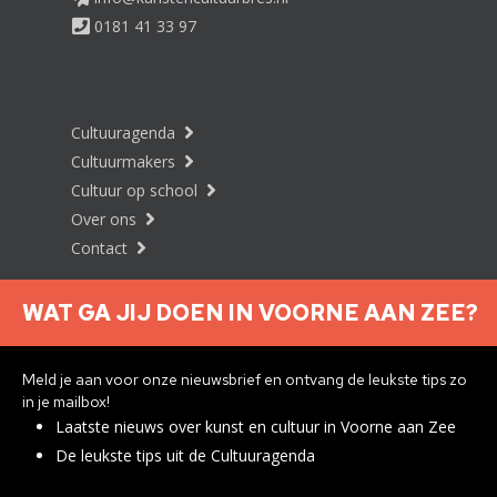
0181 41 33 97
Cultuuragenda
Cultuurmakers
Cultuur op school
Over ons
Contact
WAT GA JIJ DOEN IN VOORNE AAN ZEE?
Nieuwsbrief aanmelden
Meld je aan voor onze nieuwsbrief en ontvang de leukste tips zo
in je mailbox!
Laatste nieuws over kunst en cultuur in Voorne aan Zee
Privacyverklaring
De leukste tips uit de Cultuuragenda