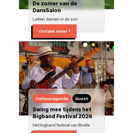
Over ons
De zomer van de
DansSalon
Nieuwsbrief
Lekker dansen in de zon
Doneren
Ontdek meer
Cultuuragenda
Kunst
Swing mee tijdens het
Bigband Festival 2026
Het bigband festival van Brielle