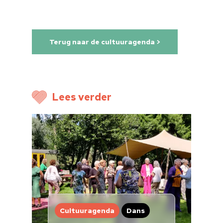
Terug naar de cultuuragenda >
Lees verder
Home
Cultuuragenda
Voor cultuurmake
Cultuur op school
Cultuuraanbieder
Cultuuragenda
Dans