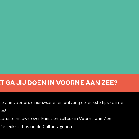
T GA JIJ DOEN IN VOORNE AAN ZEE?
Nieuwsbrief aanmelden
je aan voor onze nieuwsbrief en ontvang de leukste tips zo in je
ox!
Laatste nieuws over kunst en cultuur in Voorne aan Zee
ivacyverklaring
De leukste tips uit de Cultuuragenda