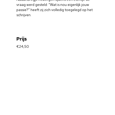
vraag werd gesteld: “Wat is nou eigenlijk jouw
passie?” heeft zij zich volledig toegelegd op het
Home
schrijven.
Cultuuragenda
Voor cultuurmake
Prijs
Cultuur op school
€24,50
Cultuuraanbieder
Over ons
Nieuwsbrief
Doneren