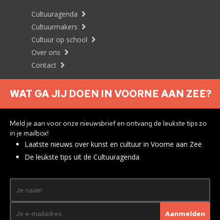
Cultuuragenda
Cultuurmakers
Cultuur op school
Over ons
Contact
WAT GA JIJ DOEN IN VOORNE AAN ZEE?
Nieuwsbrief aanmelden
Meld je aan voor onze nieuwsbrief en ontvang de leukste tips zo
in je mailbox!
Laatste nieuws over kunst en cultuur in Voorne aan Zee
Privacyverklaring
De leukste tips uit de Cultuuragenda