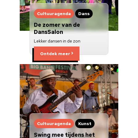
Cultuuragenda
Dans
De zomer van de
DansSalon
Lekker dansen in de zon
Ontdek meer
Cultuuragenda
Kunst
Swing mee tijdens het