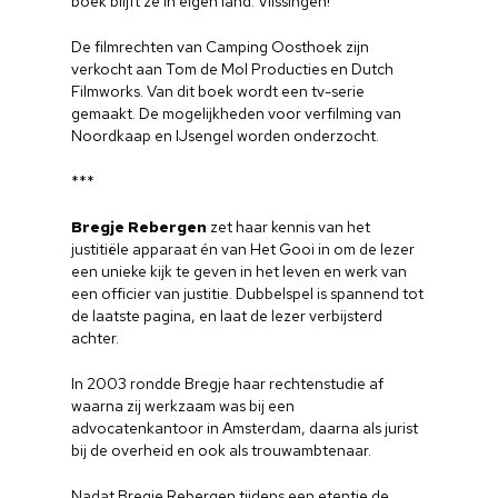
boek blijft ze in eigen land: Vlissingen!
De filmrechten van Camping Oosthoek zijn
verkocht aan Tom de Mol Producties en Dutch
Filmworks. Van dit boek wordt een tv-serie
gemaakt. De mogelijkheden voor verfilming van
Noordkaap en IJsengel worden onderzocht.
***
Bregje Rebergen
zet haar kennis van het
justitiële apparaat én van Het Gooi in om de lezer
een unieke kijk te geven in het leven en werk van
een officier van justitie. Dubbelspel is spannend tot
de laatste pagina, en laat de lezer verbijsterd
achter.
In 2003 rondde Bregje haar rechtenstudie af
waarna zij werkzaam was bij een
advocatenkantoor in Amsterdam, daarna als jurist
bij de overheid en ook als trouwambtenaar.
Nadat Bregje Rebergen tijdens een etentje de