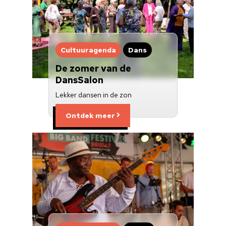
Cultuuragenda
Dans
De zomer van de
DansSalon
Lekker dansen in de zon
Ontdek meer