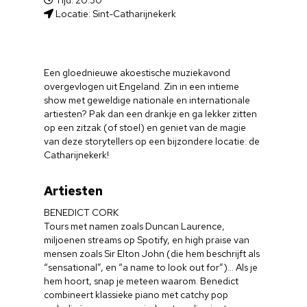
Tijd: 20.30
Locatie: Sint-Catharijnekerk
Een gloednieuwe akoestische muziekavond
overgevlogen uit Engeland. Zin in een intieme
show met geweldige nationale en internationale
artiesten? Pak dan een drankje en ga lekker zitten
op een zitzak (of stoel) en geniet van de magie
van deze storytellers op een bijzondere locatie: de
Catharijnekerk!
Artiesten
BENEDICT CORK
Tours met namen zoals Duncan Laurence,
miljoenen streams op Spotify, en high praise van
mensen zoals Sir Elton John (die hem beschrijft als
“sensational”, en “a name to look out for”)… Als je
hem hoort, snap je meteen waarom. Benedict
combineert klassieke piano met catchy pop