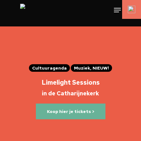
Cultuuragenda
Muziek, NIEUW!
Limelight Sessions
in de Catharijnekerk
Koop hier je tickets >