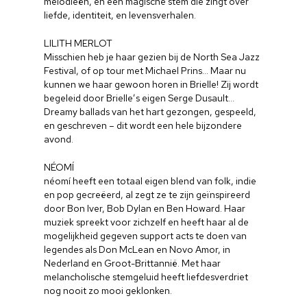
melodieën, en een magische stem die zingt over
liefde, identiteit, en levensverhalen.
LILITH MERLOT
Misschien heb je haar gezien bij de North Sea Jazz
Festival, of op tour met Michael Prins… Maar nu
kunnen we haar gewoon horen in Brielle! Zij wordt
begeleid door Brielle’s eigen Serge Dusault…
Dreamy ballads van het hart gezongen, gespeeld,
en geschreven – dit wordt een hele bijzondere
avond.
NÉOMÍ
néomí heeft een totaal eigen blend van folk, indie
en pop gecreëerd, al zegt ze te zijn geïnspireerd
door Bon Iver, Bob Dylan en Ben Howard. Haar
muziek spreekt voor zichzelf en heeft haar al de
mogelijkheid gegeven support acts te doen van
legendes als Don McLean en Novo Amor, in
Nederland en Groot-Brittannië. Met haar
melancholische stemgeluid heeft liefdesverdriet
nog nooit zo mooi geklonken.