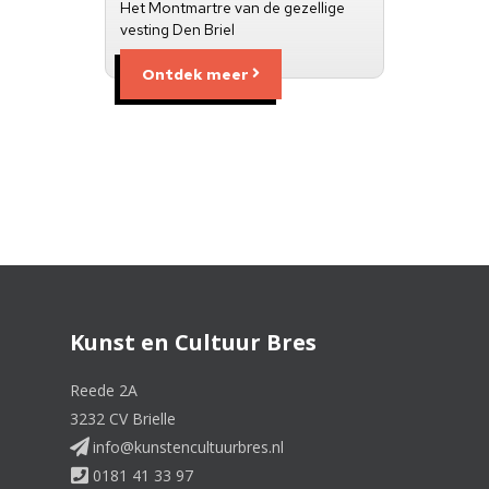
Het Montmartre van de gezellige
vesting Den Briel
Ontdek meer
Kunst en Cultuur Bres
Reede 2A
3232 CV Brielle
info@kunstencultuurbres.nl
0181 41 33 97