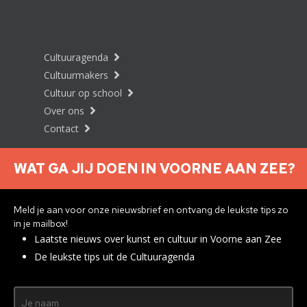
Cultuuragenda
Cultuurmakers
Cultuur op school
Over ons
Contact
WAT GA JIJ DOEN IN VOORNE AAN ZEE?
Nieuwsbrief aanmelden
Meld je aan voor onze nieuwsbrief en ontvang de leukste tips zo
in je mailbox!
Laatste nieuws over kunst en cultuur in Voorne aan Zee
Privacyverklaring
De leukste tips uit de Cultuuragenda