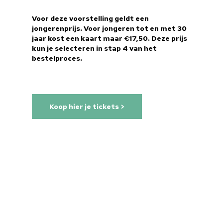
Voor deze voorstelling geldt een
jongerenprijs. Voor jongeren tot en met 30
jaar kost een kaart maar €17,50. Deze prijs
kun je selecteren in stap 4 van het
bestelproces.
Koop hier je tickets >
Home
Cultuuragenda
Voor cultuurmake
Cultuur op school