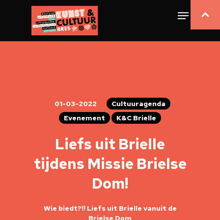
01-03-2022
Cultuuragenda
Evenement
K&C Brielle
Liefs uit Brielle
tijdens Missie Brielse
Dom!
Wie biedt?!! Liefs uit Brielle vanuit de
Brielse Dom