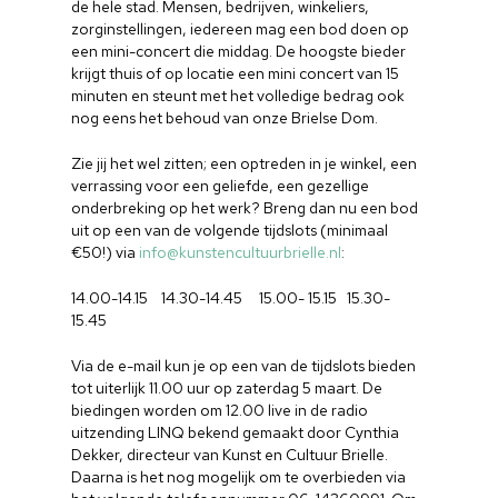
de hele stad. Mensen, bedrijven, winkeliers,
zorginstellingen, iedereen mag een bod doen op
een mini-concert die middag. De hoogste bieder
krijgt thuis of op locatie een mini concert van 15
minuten en steunt met het volledige bedrag ook
nog eens het behoud van onze Brielse Dom.
Zie jij het wel zitten; een optreden in je winkel, een
verrassing voor een geliefde, een gezellige
onderbreking op het werk? Breng dan nu een bod
uit op een van de volgende tijdslots (minimaal
€50!) via
info@kunstencultuurbrielle.nl
:
14.00-14.15 14.30-14.45 15.00- 15.15 15.30-
15.45
Via de e-mail kun je op een van de tijdslots bieden
tot uiterlijk 11.00 uur op zaterdag 5 maart. De
biedingen worden om 12.00 live in de radio
uitzending LINQ bekend gemaakt door Cynthia
Dekker, directeur van Kunst en Cultuur Brielle.
Daarna is het nog mogelijk om te overbieden via