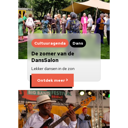
Cultuuragenda
Dans
De zomer van de
DansSalon
Lekker dansen in de zon
Ontdek meer