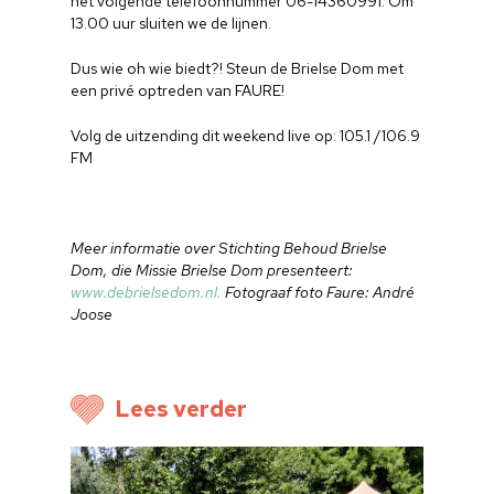
het volgende telefoonnummer 06-14360991. Om
13.00 uur sluiten we de lijnen.
Dus wie oh wie biedt?! Steun de Brielse Dom met
een privé optreden van FAURE!
Home
Volg de uitzending dit weekend live op: 105.1 /106.9
Cultuuragenda
FM
Voor cultuurmake
Cultuur op school
Meer informatie over Stichting Behoud Brielse
Dom, die Missie Brielse Dom presenteert:
Cultuuraanbieder
www.debrielsedom.nl.
Fotograaf foto Faure: André
Joose
Over ons
Nieuwsbrief
Lees verder
Doneren