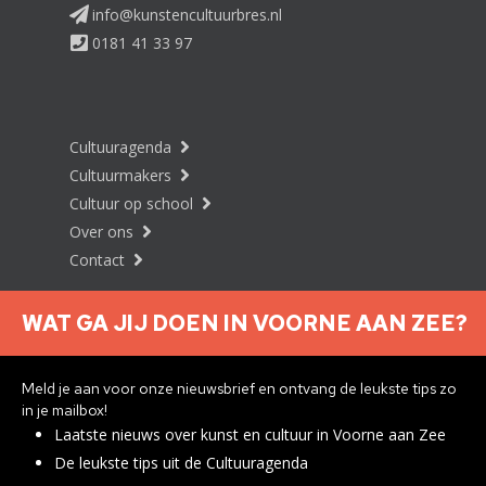
info@kunstencultuurbres.nl
0181 41 33 97
Cultuuragenda
Cultuurmakers
Cultuur op school
Over ons
Contact
WAT GA JIJ DOEN IN VOORNE AAN ZEE?
Nieuwsbrief aanmelden
Meld je aan voor onze nieuwsbrief en ontvang de leukste tips zo
in je mailbox!
Laatste nieuws over kunst en cultuur in Voorne aan Zee
Privacyverklaring
De leukste tips uit de Cultuuragenda