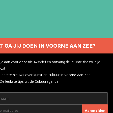
T GA JIJ DOEN IN VOORNE AAN ZEE?
Nieuwsbrief aanmelden
je aan voor onze nieuwsbrief en ontvang de leukste tips zo in je
ox!
Laatste nieuws over kunst en cultuur in Voorne aan Zee
ivacyverklaring
De leukste tips uit de Cultuuragenda