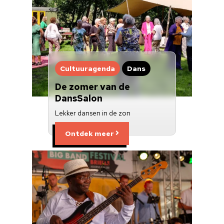
Cultuuragenda
Dans
De zomer van de
DansSalon
Lekker dansen in de zon
Ontdek meer