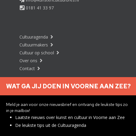
0181 41 33 97
Cultuuragenda
Cultuurmakers
Cultuur op school
Over ons
Contact
WAT GA JIJ DOEN IN VOORNE AAN ZEE?
Nieuwsbrief aanmelden
Meld je aan voor onze nieuwsbrief en ontvang de leukste tips zo
in je mailbox!
Laatste nieuws over kunst en cultuur in Voorne aan Zee
Privacyverklaring
De leukste tips uit de Cultuuragenda