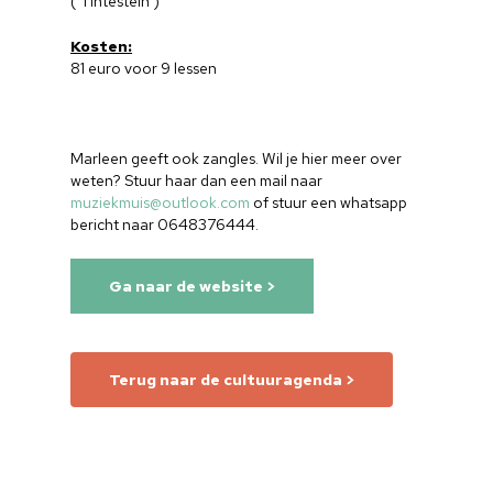
( Tintestein )
Kosten:
81 euro voor 9 lessen
Marleen geeft ook zangles. Wil je hier meer over
weten? Stuur haar dan een mail naar
muziekmuis@outlook.com
of stuur een whatsapp
bericht naar 0648376444.
Ga naar de website >
Home
Terug naar de cultuuragenda >
Cultuuragenda
Voor cultuurmake
Cultuur op school