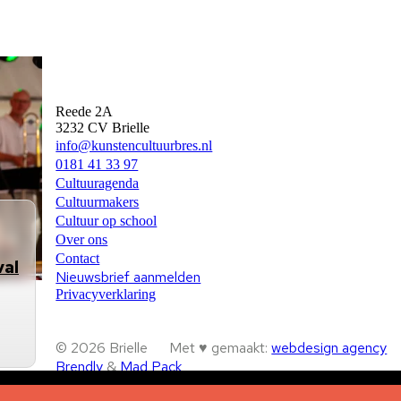
Kunst en Cultuur Bres
Reede 2A
3232 CV Brielle
info@kunstencultuurbres.nl
0181 41 33 97
Cultuuragenda
Cultuurmakers
Cultuur op school
Over ons
Contact
val
Nieuwsbrief aanmelden
Privacyverklaring
© 2026 Brielle
Met ♥︎ gemaakt:
webdesign agency
Brendly
&
Mad Pack
Home