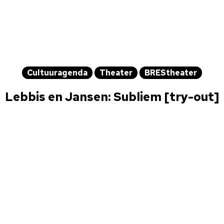
Cultuuragenda
Theater
BREStheater
Lebbis en Jansen: Subliem [try-out]