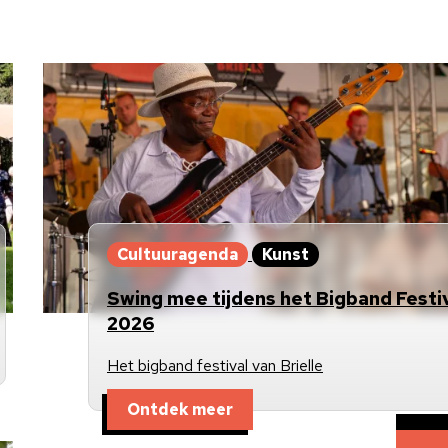
Cultuuragenda
Kunst
Swing mee tijdens het Bigband Festi
2026
Het bigband festival van Brielle
Ontdek meer