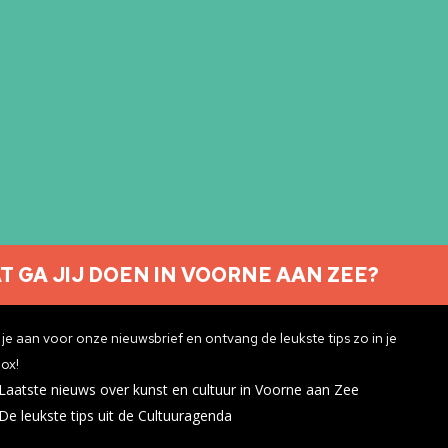
T GA JIJ DOEN IN VOORNE AAN ZEE?
Nieuwsbrief aanmelden
je aan voor onze nieuwsbrief en ontvang de leukste tips zo in je
ox!
Laatste nieuws over kunst en cultuur in Voorne aan Zee
ivacyverklaring
De leukste tips uit de Cultuuragenda