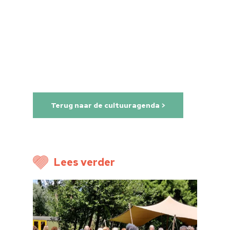
Home
Cultuuragenda
Voor cultuurmake
Cultuur op school
Terug naar de cultuuragenda >
Cultuuraanbieder
Over ons
Lees verder
Nieuwsbrief
Doneren