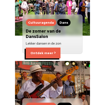
Cultuuragenda
Dans
De zomer van de
DansSalon
Lekker dansen in de zon
Ontdek meer