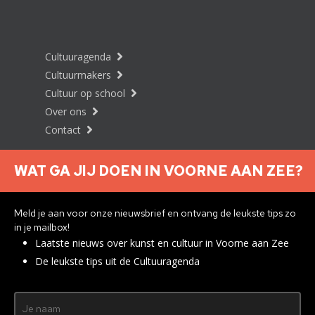
Cultuuragenda
Cultuurmakers
Cultuur op school
Over ons
Contact
WAT GA JIJ DOEN IN VOORNE AAN ZEE?
Nieuwsbrief aanmelden
Meld je aan voor onze nieuwsbrief en ontvang de leukste tips zo
in je mailbox!
Laatste nieuws over kunst en cultuur in Voorne aan Zee
Privacyverklaring
De leukste tips uit de Cultuuragenda