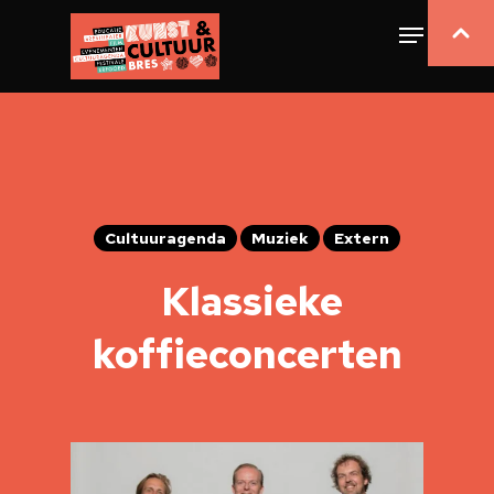
Cultuuragenda
Muziek
Extern
Klassieke
koffieconcerten