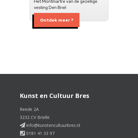
Het Montmartre van de gezellige
vesting Den Briel
Ontdek meer
Kunst en Cultuur Bres
Reede 2A
3232 CV Brielle
info@kunstencultuurbres.nl
0181 41 33 97