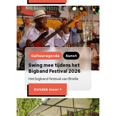
Cultuuragenda
Kunst
Swing mee tijdens het
Bigband Festival 2026
Het bigband festival van Brielle
Ontdek meer