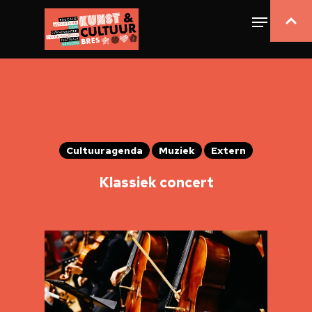
Cultuuragenda
Muziek
Extern
Klassiek concert