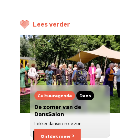
Voor cultuurmake
Lees verder
Cultuur op school
Cultuuraanbieder
Over ons
Nieuwsbrief
Doneren
Cultuuragenda
Dans
De zomer van de
DansSalon
Lekker dansen in de zon
Ontdek meer