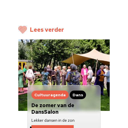
Cultuuragenda
Voor cultuurmake
Cultuur op school
Lees verder
Cultuuraanbieder
Over ons
Nieuwsbrief
Doneren
Cultuuragenda
Dans
De zomer van de
DansSalon
Lekker dansen in de zon