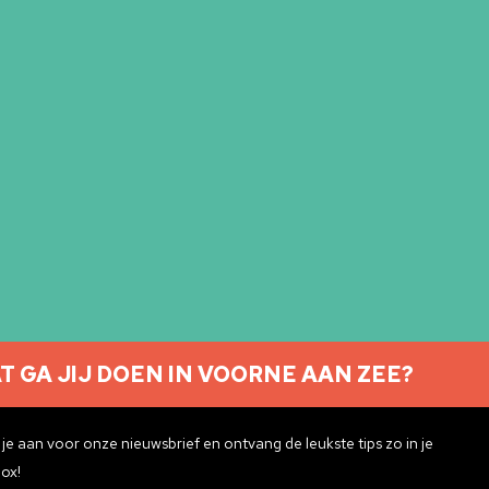
Ontdek meer
T GA JIJ DOEN IN VOORNE AAN ZEE?
Nieuwsbrief aanmelden
je aan voor onze nieuwsbrief en ontvang de leukste tips zo in je
ox!