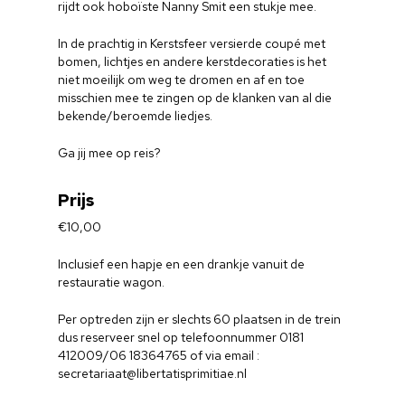
rijdt ook hoboïste Nanny Smit een stukje mee.
In de prachtig in Kerstsfeer versierde coupé met
bomen, lichtjes en andere kerstdecoraties is het
niet moeilijk om weg te dromen en af en toe
misschien mee te zingen op de klanken van al die
bekende/beroemde liedjes.
Ga jij mee op reis?
Prijs
€10,00
Inclusief een hapje en een drankje vanuit de
restauratie wagon.
Per optreden zijn er slechts 60 plaatsen in de trein
dus reserveer snel op telefoonnummer 0181
412009/06 18364765 of via email :
secretariaat@libertatisprimitiae.nl