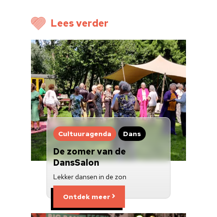
Doneren
Lees verder
Cultuuragenda
Dans
De zomer van de
DansSalon
Lekker dansen in de zon
Ontdek meer