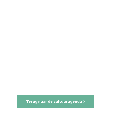
Home
Cultuuragenda
Voor cultuurmake
Cultuur op school
Cultuuraanbieder
Over ons
Terug naar de cultuuragenda >
Nieuwsbrief