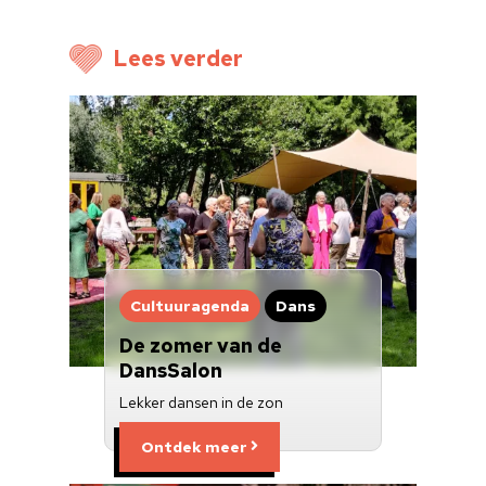
Voor cultuurmake
Lees verder
Cultuur op school
Cultuuraanbieder
Over ons
Nieuwsbrief
Doneren
Cultuuragenda
Dans
De zomer van de
DansSalon
Lekker dansen in de zon
Ontdek meer