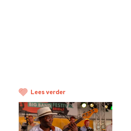
Home
Cultuuragenda
Voor cultuurmake
Cultuur op school
Cultuuraanbieder
Over ons
Lees verder
Nieuwsbrief
Doneren