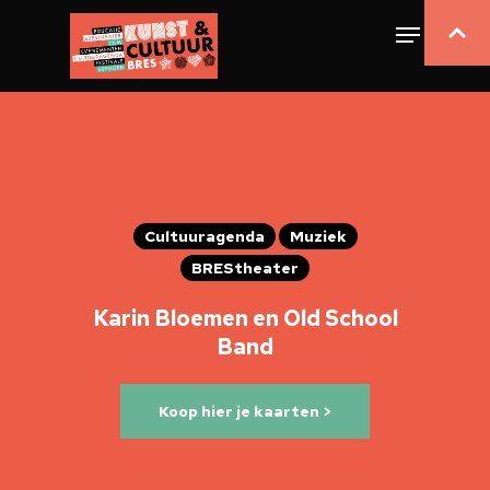
Cultuuragenda
Muziek
BREStheater
Karin Bloemen en Old School
Band
Koop hier je kaarten >