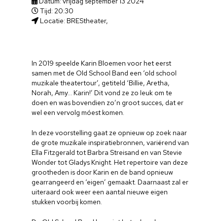
Datum: vrijdag september 13 2024
Tijd: 20:30
Locatie: BREStheater,
In 2019 speelde Karin Bloemen voor het eerst
samen met de Old School Band een ‘old school
muzikale theatertour’, getiteld ‘Billie, Aretha,
Norah, Amy… Karin!’ Dit vond ze zo leuk om te
doen en was bovendien zo’n groot succes, dat er
wel een vervolg móest komen.
In deze voorstelling gaat ze opnieuw op zoek naar
de grote muzikale inspiratiebronnen, variërend van
Ella Fitzgerald tot Barbra Streisand en van Stevie
Wonder tot Gladys Knight. Het repertoire van deze
grootheden is door Karin en de band opnieuw
gearrangeerd en ‘eigen’ gemaakt. Daarnaast zal er
uiteraard ook weer een aantal nieuwe eigen
stukken voorbij komen.