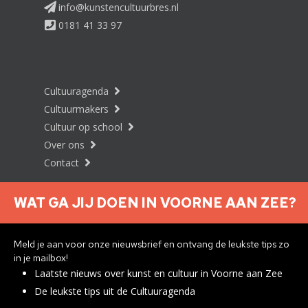
info@kunstencultuurbres.nl
0181 41 33 97
Cultuuragenda
Cultuurmakers
Cultuur op school
Over ons
Contact
WAT GA JIJ DOEN IN VOORNE AAN ZEE?
Nieuwsbrief aanmelden
Meld je aan voor onze nieuwsbrief en ontvang de leukste tips zo
in je mailbox!
Laatste nieuws over kunst en cultuur in Voorne aan Zee
Privacyverklaring
De leukste tips uit de Cultuuragenda