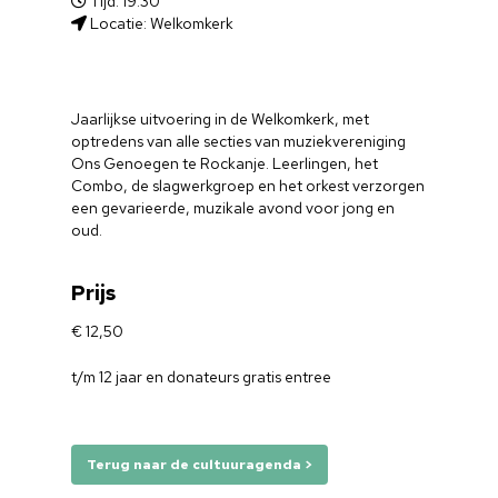
Tijd: 19:30
Locatie: Welkomkerk
Jaarlijkse uitvoering in de Welkomkerk, met
optredens van alle secties van muziekvereniging
Ons Genoegen te Rockanje. Leerlingen, het
Combo, de slagwerkgroep en het orkest verzorgen
een gevarieerde, muzikale avond voor jong en
oud.
Prijs
€ 12,50
t/m 12 jaar en donateurs gratis entree
Terug naar de cultuuragenda >