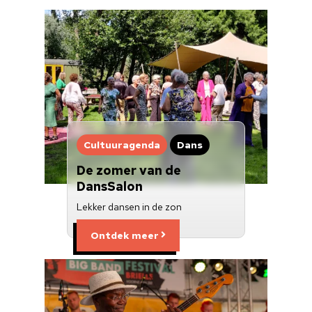
Cultuur op school
Cultuuraanbieder
Over ons
Nieuwsbrief
Cultuuragenda
Dans
Doneren
De zomer van de
DansSalon
Lekker dansen in de zon
Ontdek meer