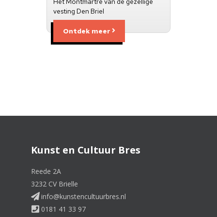
Het Montmartre van de gezellige
vesting Den Briel
Ontdek meer
Kunst en Cultuur Bres
Reede 2A
3232 CV Brielle
info@kunstencultuurbres.nl
0181 41 33 97