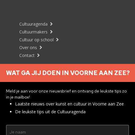
Cultuuragenda
Cultuurmakers
Cultuur op school
Over ons
Contact
WAT GA JIJ DOEN IN VOORNE AAN ZEE?
Nieuwsbrief aanmelden
Meld je aan voor onze nieuwsbrief en ontvang de leukste tips zo
in je mailbox!
Laatste nieuws over kunst en cultuur in Voorne aan Zee
Privacyverklaring
De leukste tips uit de Cultuuragenda