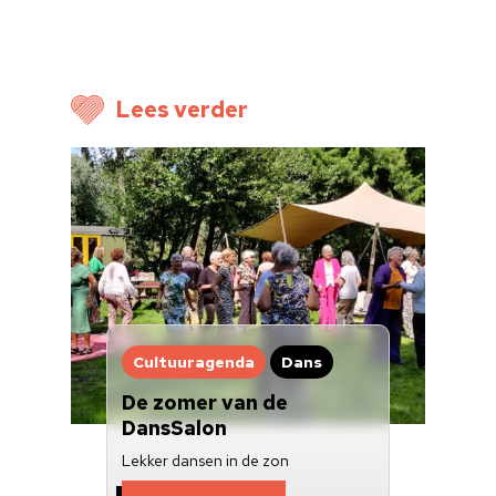
Cultuuragenda
Voor cultuurmake
Cultuur op school
Lees verder
Cultuuraanbieder
Over ons
Nieuwsbrief
Doneren
Cultuuragenda
Dans
De zomer van de
DansSalon
Lekker dansen in de zon