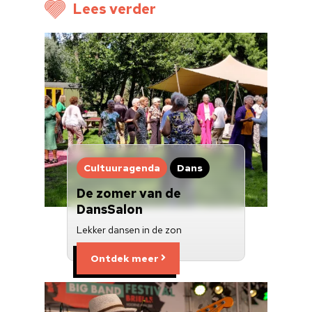
Voor cultuurmake
Lees verder
Cultuur op school
Cultuuraanbieder
Over ons
Nieuwsbrief
Doneren
Cultuuragenda
Dans
De zomer van de
DansSalon
Lekker dansen in de zon
Ontdek meer