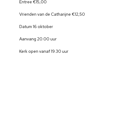
Entree €15,00
Cultuuragenda
Vrienden van de Catharijne €12,50
Voor cultuurmake
Datum 16 oktober
Cultuur op school
Aanvang 20.00 uur
Cultuuraanbieder
Kerk open vanaf 19.30 uur
Over ons
Nieuwsbrief
Doneren