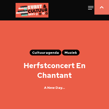
Cultuuragenda
Muziek
Herfstconcert En
Chantant
A New Day…