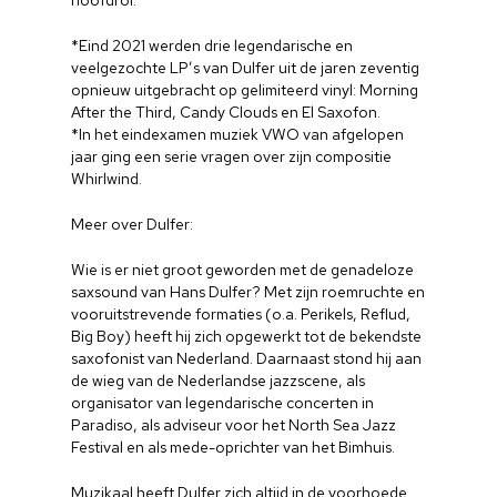
*Eind 2021 werden drie legendarische en
veelgezochte LP’s van Dulfer uit de jaren zeventig
opnieuw uitgebracht op gelimiteerd vinyl: Morning
After the Third, Candy Clouds en El Saxofon.
*In het eindexamen muziek VWO van afgelopen
jaar ging een serie vragen over zijn compositie
Whirlwind.
Meer over Dulfer:
Wie is er niet groot geworden met de genadeloze
saxsound van Hans Dulfer? Met zijn roemruchte en
vooruitstrevende formaties (o.a. Perikels, Reflud,
Big Boy) heeft hij zich opgewerkt tot de bekendste
saxofonist van Nederland. Daarnaast stond hij aan
de wieg van de Nederlandse jazzscene, als
organisator van legendarische concerten in
Paradiso, als adviseur voor het North Sea Jazz
Festival en als mede-oprichter van het Bimhuis.
Muzikaal heeft Dulfer zich altijd in de voorhoede