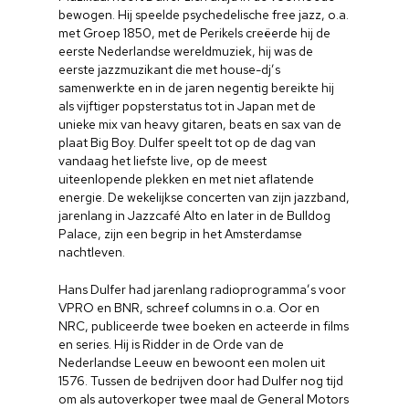
bewogen. Hij speelde psychedelische free jazz, o.a.
met Groep 1850, met de Perikels creëerde hij de
eerste Nederlandse wereldmuziek, hij was de
eerste jazzmuzikant die met house-dj’s
samenwerkte en in de jaren negentig bereikte hij
als vijftiger popsterstatus tot in Japan met de
unieke mix van heavy gitaren, beats en sax van de
plaat Big Boy. Dulfer speelt tot op de dag van
vandaag het liefste live, op de meest
uiteenlopende plekken en met niet aflatende
energie. De wekelijkse concerten van zijn jazzband,
jarenlang in Jazzcafé Alto en later in de Bulldog
Palace, zijn een begrip in het Amsterdamse
nachtleven.
Hans Dulfer had jarenlang radioprogramma’s voor
VPRO en BNR, schreef columns in o.a. Oor en
NRC, publiceerde twee boeken en acteerde in films
en series. Hij is Ridder in de Orde van de
Nederlandse Leeuw en bewoont een molen uit
1576. Tussen de bedrijven door had Dulfer nog tijd
om als autoverkoper twee maal de General Motors