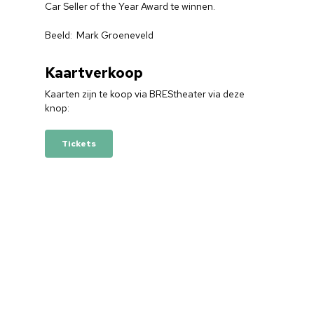
Car Seller of the Year Award te winnen.
Home
Beeld: Mark Groeneveld
Cultuuragenda
Voor cultuurmake
Kaartverkoop
Kaarten zijn te koop via BREStheater via deze
Cultuur op school
knop:
Cultuuraanbieder
Tickets
Over ons
Nieuwsbrief
Doneren