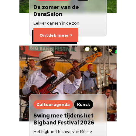
De zomer van de
DansSalon
Lekker dansen in de zon
Ontdek meer
Cultuuragenda
Kunst
Swing mee tijdens het
Bigband Festival 2026
Het bigband festival van Brielle