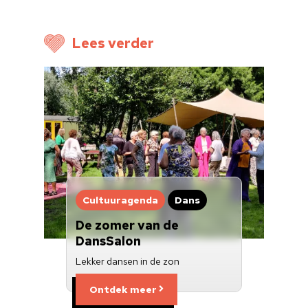
Voor cultuurmake
Lees verder
Cultuur op school
Cultuuraanbieder
Over ons
Nieuwsbrief
Doneren
Cultuuragenda
Dans
De zomer van de
DansSalon
Lekker dansen in de zon
Ontdek meer