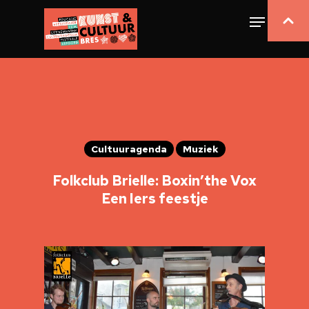
Cultuuragenda
Muziek
Folkclub Brielle: Boxin’the Vox
Een Iers feestje