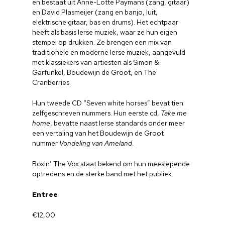
en bestaat uit Anne-Lotte Paymans (zang, gitaar)
en David Plasmeijer (zang en banjo, luit,
elektrische gitaar, bas en drums). Het echtpaar
heeft als basis Ierse muziek, waar ze hun eigen
stempel op drukken. Ze brengen een mix van
traditionele en moderne Ierse muziek, aangevuld
met klassiekers van artiesten als Simon &
Garfunkel, Boudewijn de Groot, en The
Cranberries.
Hun tweede CD “Seven white horses” bevat tien
zelfgeschreven nummers. Hun eerste cd,
Take me
home
, bevatte naast Ierse standards onder meer
een vertaling van het Boudewijn de Groot
nummer
Vondeling van Ameland
.
Boxin’ The Vox staat bekend om hun meeslepende
optredens en de sterke band met het publiek.
Entree
€12,00