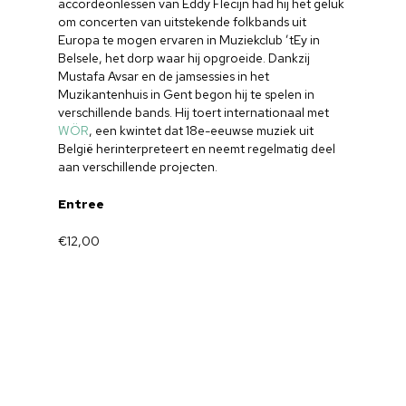
accordeonlessen van Eddy Flecijn had hij het geluk
om concerten van uitstekende folkbands uit
Europa te mogen ervaren in Muziekclub ’tEy in
Belsele, het dorp waar hij opgroeide. Dankzij
Mustafa Avsar en de jamsessies in het
Muzikantenhuis in Gent begon hij te spelen in
verschillende bands. Hij toert internationaal met
WÖR
, een kwintet dat 18e-eeuwse muziek uit
België herinterpreteert en neemt regelmatig deel
aan verschillende projecten.
Entree
€12,00