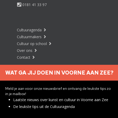
0181 41 33 97
Cultuuragenda
Cultuurmakers
Cultuur op school
Over ons
Contact
WAT GA JIJ DOEN IN VOORNE AAN ZEE?
Nieuwsbrief aanmelden
Meld je aan voor onze nieuwsbrief en ontvang de leukste tips zo
in je mailbox!
Laatste nieuws over kunst en cultuur in Voorne aan Zee
Privacyverklaring
De leukste tips uit de Cultuuragenda