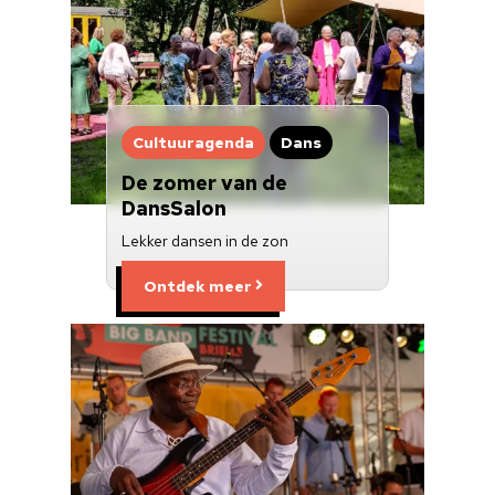
Cultuuragenda
Dans
De zomer van de
DansSalon
Lekker dansen in de zon
Ontdek meer