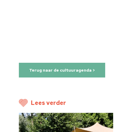
Home
Cultuuragenda
Voor cultuurmake
Cultuur op school
Terug naar de cultuuragenda >
Cultuuraanbieder
Over ons
Nieuwsbrief
Lees verder
Doneren