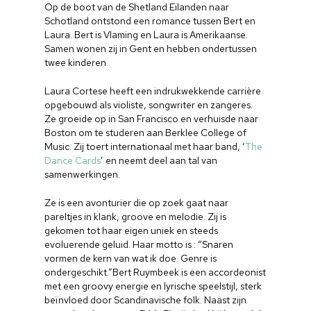
Op de boot van de Shetland Eilanden naar
Schotland ontstond een romance tussen Bert en
Laura. Bert is Vlaming en Laura is Amerikaanse.
Samen wonen zij in Gent en hebben ondertussen
twee kinderen.
Laura Cortese heeft een indrukwekkende carrière
opgebouwd als violiste, songwriter en zangeres.
Ze groeide op in San Francisco en verhuisde naar
Boston om te studeren aan Berklee College of
Music. Zij toert internationaal met haar band, ‘
The
Dance Cards
’ en neemt deel aan tal van
samenwerkingen.
Ze is een avonturier die op zoek gaat naar
pareltjes in klank, groove en melodie. Zij is
gekomen tot haar eigen uniek en steeds
evoluerende geluid. Haar motto is : “Snaren
vormen de kern van wat ik doe. Genre is
ondergeschikt.”Bert Ruymbeek is een accordeonist
met een groovy energie en lyrische speelstijl, sterk
beïnvloed door Scandinavische folk. Naast zijn