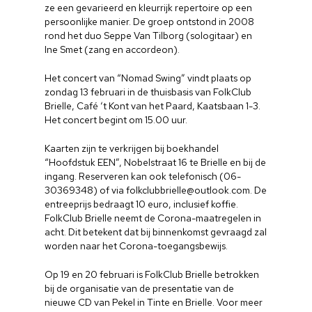
ze een gevarieerd en kleurrijk repertoire op een
persoonlijke manier. De groep ontstond in 2008
rond het duo Seppe Van Tilborg (sologitaar) en
Ine Smet (zang en accordeon).
Het concert van “Nomad Swing” vindt plaats op
zondag 13 februari in de thuisbasis van FolkClub
Brielle, Café ‘t Kont van het Paard, Kaatsbaan 1-3.
Het concert begint om 15.00 uur.
Kaarten zijn te verkrijgen bij boekhandel
“Hoofdstuk EEN”, Nobelstraat 16 te Brielle en bij de
ingang. Reserveren kan ook telefonisch (06-
30369348) of via folkclubbrielle@outlook.com. De
entreeprijs bedraagt 10 euro, inclusief koffie.
FolkClub Brielle neemt de Corona-maatregelen in
acht. Dit betekent dat bij binnenkomst gevraagd zal
worden naar het Corona-toegangsbewijs.
Op 19 en 20 februari is FolkClub Brielle betrokken
bij de organisatie van de presentatie van de
nieuwe CD van Pekel in Tinte en Brielle. Voor meer