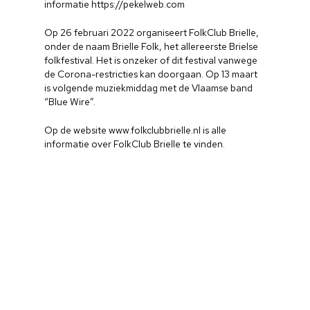
informatie https://pekelweb.com
Op 26 februari 2022 organiseert FolkClub Brielle,
onder de naam Brielle Folk, het allereerste Brielse
folkfestival. Het is onzeker of dit festival vanwege
de Corona-restricties kan doorgaan. Op 13 maart
is volgende muziekmiddag met de Vlaamse band
“Blue Wire”.
Op de website www.folkclubbrielle.nl is alle
informatie over FolkClub Brielle te vinden.
Home
Cultuuragenda
Voor cultuurmake
Cultuur op school
Cultuuraanbieder
Over ons