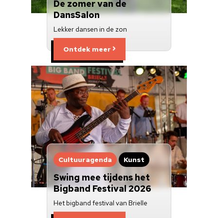
De zomer van de
DansSalon
Lekker dansen in de zon
Ontdek meer
Cultuuragenda
Kunst
Swing mee tijdens het
Bigband Festival 2026
Het bigband festival van Brielle