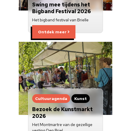
Swing mee tijdens het
Bigband Festival 2026
Het bigband festival van Brielle
Ontdek meer
Cultuuragenda
Kunst
Bezoek de Kunstmarkt
2026
Het Montmartre van de gezellige
vesting Den Briel