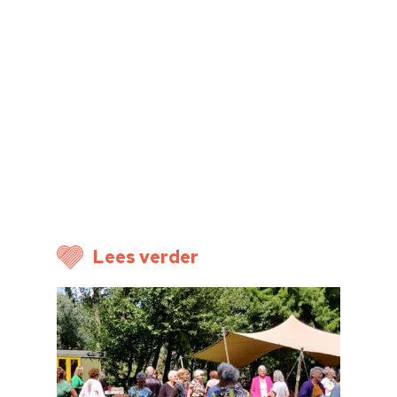
Home
Lees verder
Cultuuragenda
Voor cultuurmake
Cultuur op school