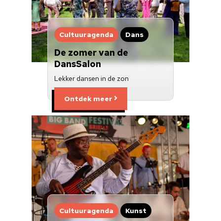
Cultuuraanbieder
Over ons
Cultuuragenda
Dans
Nieuwsbrief
De zomer van de
DansSalon
Doneren
Lekker dansen in de zon
Ontdek meer
Cultuuragenda
Kunst