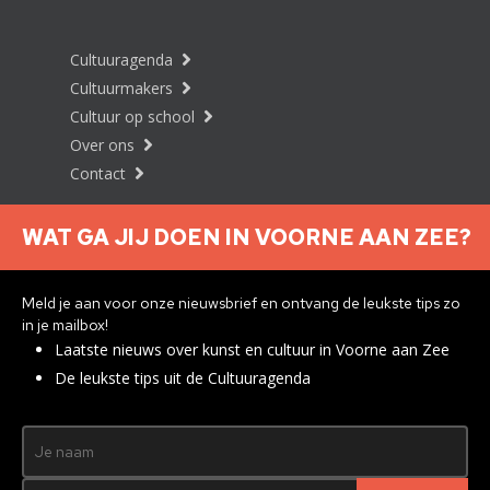
Cultuuragenda
Cultuurmakers
Cultuur op school
Over ons
Contact
WAT GA JIJ DOEN IN VOORNE AAN ZEE?
Nieuwsbrief aanmelden
Meld je aan voor onze nieuwsbrief en ontvang de leukste tips zo
in je mailbox!
Laatste nieuws over kunst en cultuur in Voorne aan Zee
Privacyverklaring
De leukste tips uit de Cultuuragenda