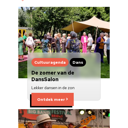
Cultuur op school
Cultuuraanbieder
Over ons
Nieuwsbrief
Doneren
Cultuuragenda
Dans
De zomer van de
DansSalon
Lekker dansen in de zon
Ontdek meer