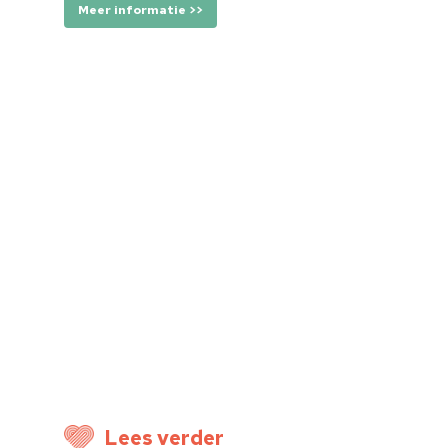
Meer informatie >>
Home
Cultuuragenda
Lees verder
Voor cultuurmake