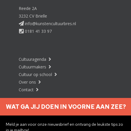
Reede 2A
3232 CV Brielle
info@kunstencultuurbres.nl
0181 41 33 97
Cultuuragenda
Cultuurmakers
Cultuur op school
Over ons
Contact
WAT GA JIJ DOEN IN VOORNE AAN ZEE?
Nieuwsbrief aanmelden
Meld je aan voor onze nieuwsbrief en ontvang de leukste tips zo
in je mailbox!