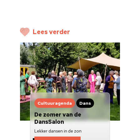
Cultuuragenda
Voor cultuurmake
Cultuur op school
Lees verder
Cultuuraanbieder
Over ons
Nieuwsbrief
Doneren
Cultuuragenda
Dans
De zomer van de
DansSalon
Lekker dansen in de zon