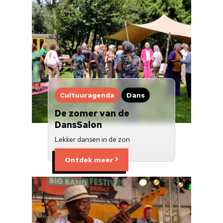
Cultuur op school
Cultuuraanbieder
Over ons
Nieuwsbrief
Cultuuragenda
Dans
Doneren
De zomer van de
DansSalon
Lekker dansen in de zon
Ontdek meer