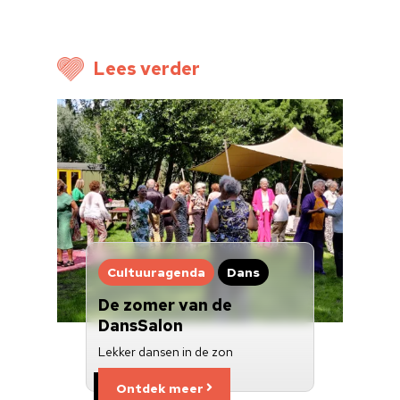
Voor cultuurmake
Lees verder
Cultuur op school
Cultuuraanbieder
Over ons
Nieuwsbrief
Doneren
Cultuuragenda
Dans
De zomer van de
DansSalon
Lekker dansen in de zon
Ontdek meer