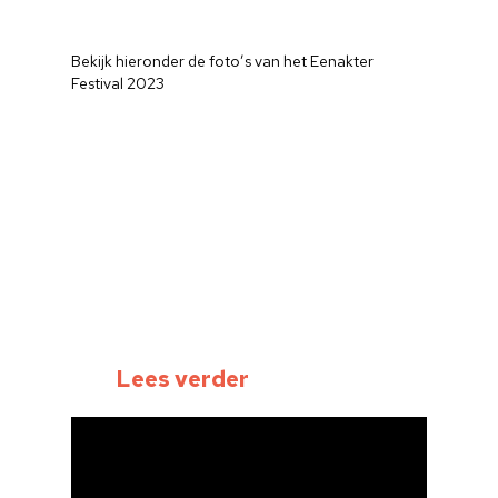
Bekijk hieronder de foto’s van het Eenakter
Festival 2023
Home
Lees verder
Cultuuragenda
Voor cultuurmake
Cultuur op school