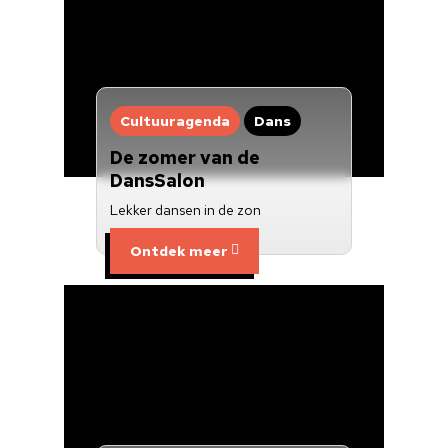
Cultuuraanbieder
Over ons
Nieuwsbrief
Cultuuragenda
Dans
De zomer van de
Doneren
DansSalon
Lekker dansen in de zon
Ontdek meer