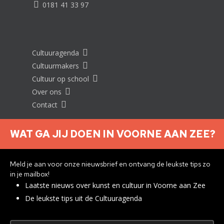
0181 41 33 97
Cultuuragenda
Cultuurmakers
Cultuur op school
Over ons
Contact
WAT GA JIJ DOEN IN VOORNE AAN ZEE?
Nieuwsbrief aanmelden
Meld je aan voor onze nieuwsbrief en ontvang de leukste tips zo
in je mailbox!
Laatste nieuws over kunst en cultuur in Voorne aan Zee
Privacyverklaring
De leukste tips uit de Cultuuragenda