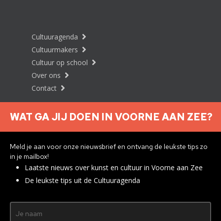
Cultuuragenda
Cultuurmakers
Cultuur op school
Over ons
Contact
WAT GA JIJ DOEN IN VOORNE AAN ZEE?
Nieuwsbrief aanmelden
Meld je aan voor onze nieuwsbrief en ontvang de leukste tips zo
in je mailbox!
Laatste nieuws over kunst en cultuur in Voorne aan Zee
Privacyverklaring
De leukste tips uit de Cultuuragenda