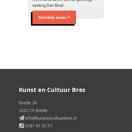
vesting Den Briel
Ontdek meer
Kunst en Cultuur Bres
Reede 2A
3232 CV Brielle
info@kunstencultuurbres.nl
0181 41 33 97