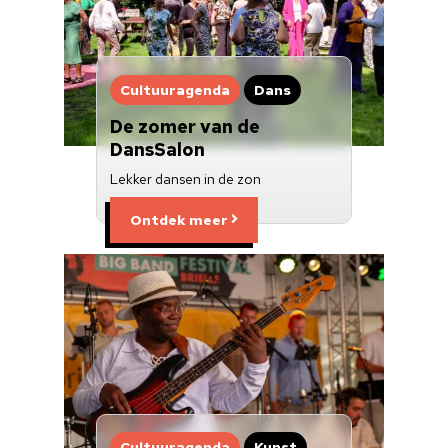
Cultuuragenda
Dans
De zomer van de
DansSalon
Lekker dansen in de zon
Ontdek meer
Cultuuragenda
Kunst