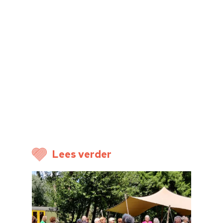
Home
Cultuuragenda
Voor cultuurmake
Cultuur op school
Cultuuraanbieder
Over ons
Lees verder
Nieuwsbrief
Doneren