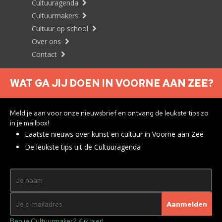
Cultuuragenda
Cultuurmakers
Cultuur op school
Over ons
Contact
WAT GA JIJ DOEN IN VOORNE AAN ZEE?
Nieuwsbrief aanmelden
Meld je aan voor onze nieuwsbrief en ontvang de leukste tips zo
in je mailbox!
Laatste nieuws over kunst en cultuur in Voorne aan Zee
Privacyverklaring
De leukste tips uit de Cultuuragenda
© 2026 Brielle
Met ♥︎ gemaakt:
webdesign
agency Brendly
&
Mad Pack
Ben je Cultuurmaker? Klik hier!