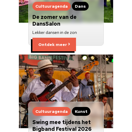
Cultuuragenda
Dans
De zomer van de
DansSalon
Lekker dansen in de zon
Ontdek meer
Cultuuragenda
Kunst
Swing mee tijdens het
Bigband Festival 2026