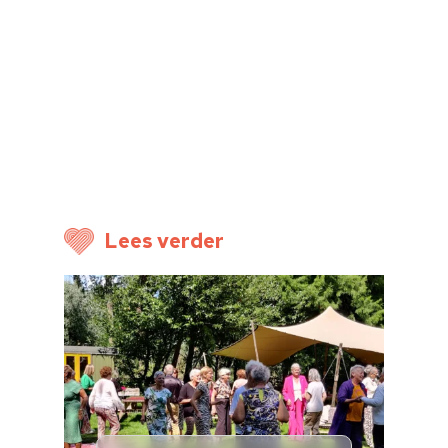
Home
Cultuuragenda
Voor cultuurmake
Cultuur op school
Cultuuraanbieder
Lees verder
Over ons
Nieuwsbrief
Doneren