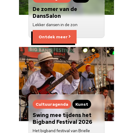
De zomer van de
DansSalon
Lekker dansen in de zon
Ontdek meer
Cultuuragenda
Kunst
Swing mee tijdens het
Bigband Festival 2026
Het bigband festival van Brielle