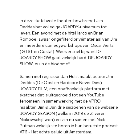
In deze sketchvolle theatershow brengt Jim
Deddes het volledige JOARDY-universum tot
leven. Een avond met de hits Harco en Brian
Rompoe, zwaar ongefilterd privémateriaal van Jim
en meerdere comedyworkshops van Oscar Aerts
(GTST en Costa!). Wees er snel bij want DE
JOARDY SHOW gaat ziekelijk hard. DE JOARDY
SHOW, nu in de biodome*.
Samen met regisseur Jan Hulst maakt acteur Jim
Deddes (De Oost en Hardcore Never Dies)
JOARDY FILM; een onafhankelijk platform met
sketches dat is uitgegroeid tot een YouTube
fenomeen. In samenwerking met de VPRO
maakten Jim & Jan drie seizoenen van de webserie
JOARDY SEASON (welke in 2019 de Zilveren
Nipkowschijf won) en zijn nu samen met Nick
Putman wekelijks te horen in hun beruchte podcast
AT6 - Het echte geluid uit Amsterdam.