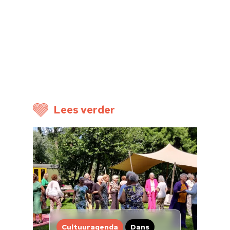
Home
Cultuuragenda
Voor cultuurmake
Cultuur op school
Cultuuraanbieder
Lees verder
Over ons
Nieuwsbrief
Doneren
Cultuuragenda
Dans