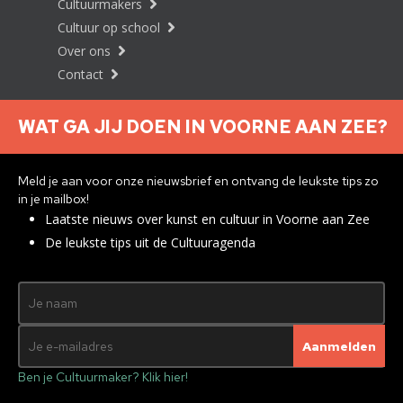
Cultuurmakers
Cultuur op school
Over ons
Contact
WAT GA JIJ DOEN IN VOORNE AAN ZEE?
Nieuwsbrief aanmelden
Meld je aan voor onze nieuwsbrief en ontvang de leukste tips zo
in je mailbox!
Laatste nieuws over kunst en cultuur in Voorne aan Zee
Privacyverklaring
De leukste tips uit de Cultuuragenda
© 2026 Brielle
Met ♥︎ gemaakt:
webdesign
agency Brendly
&
Mad Pack
Ben je Cultuurmaker? Klik hier!