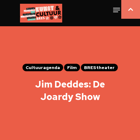
Cultuuragenda
Film
BREStheater
Jim Deddes: De
Joardy Show